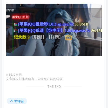
©
版权声明
文章版权归作者所有，未经允许请勿转载。
THE END
QQ平台