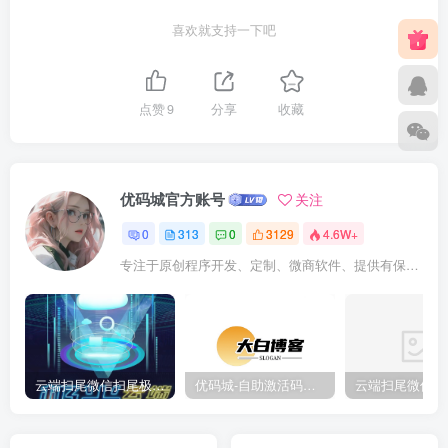
喜欢就支持一下吧
点赞
9
分享
收藏
优码城官方账号
关注
0
313
0
3129
4.6W+
专注于原创程序开发、定制、微商软件、提供有保障的维护及售后，做高品质程序网站认准万码库。
云端扫尾微信扫尾极光,天使,格力,新百伦双号正版点数点卡授权充值
优码城-自助激活码商城-自助购卡点击-激活码24小时自助发卡地址