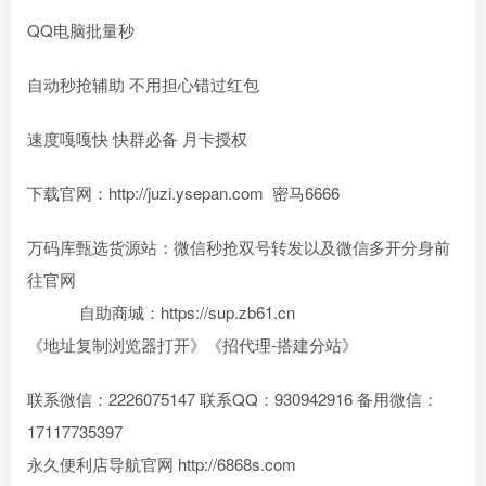
QQ电脑批量秒
自动秒抢辅助 不用担心错过红包
速度嘎嘎快 快群必备 月卡授权
下载官网：http://juzi.ysepan.com 密马6666
万码库甄选货源站：微信秒抢双号转发以及微信多开分身前
往官网
自助商城：https://sup.zb61.cn
《地址复制浏览器打开》《招代理-搭建分站》
联系微信：2226075147 联系QQ：930942916 备用微信：
17117735397
永久便利店导航官网 http://6868s.com