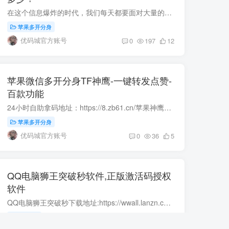
在这个信息爆炸的时代，我们每天都要面对大量的工作和生活任务。如何在有限的时间内高效地完成这些任务，成为了现代人共同的难题。而“科普云端双号扫尾神器全新模式”的出现，无疑为我们提供了...
苹果多开分身
优码城官方账号
0
197
12
苹果微信多开分身TF神鹰-一键转发点赞-
百款功能
24小时自助拿码地址：https://8.zb61.cn/苹果神鹰主地址https://tijki.github.io/sy/备用官网地址https://2ilyit.github.io/sy/访问密码666666神鹰内部兑换地址http://154.13.7.226:66/#/redeem...
苹果多开分身
优码城官方账号
0
36
5
QQ电脑狮王突破秒软件,正版激活码授权
软件
QQ电脑狮王突破秒下载地址:https://wwall.lanzn.com/b00g3sfjng密码:6666
QQ平台