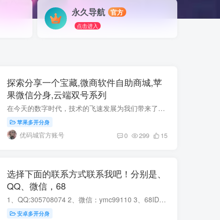
永久导航
官方
点击进入
探索分享一个宝藏,微商软件自助商城,苹
果微信分身,云端双号系列
在今天的数字时代，技术的飞速发展为我们带来了诸多便利，其中一款名为“微商软件自助商城”的宝藏应用，无疑为微商们提供了全新的运营思路和工具支持。这款软件不仅兼容苹果和安卓两大主流操作...
苹果多开分身
优码城官方账号
0
299
15
选择下面的联系方式联系我吧！分别是、
QQ、微信，68
1、QQ:305708074 2、微信：ymc99110 3、68ID：61tp9fcd62 68下载方法分两种： 1：苹果用户登录外区苹果ID搜索：68 2：安卓、PC端用户用下面地址下载 https://68chat1.com/cn/ https://6868chat3...
安卓多开分身