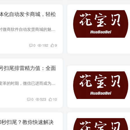
体化自动发卡商城，轻松
描述：本文将深入探讨微商软件自动发货商城的魅力所在，揭示其如何帮助微商轻松实现销售目标，实现财富梦想。通过对其功能、优势和应用场景的介绍，带您领略微商软件自动发货商城的全新风采，让...
0
192
9
号扫尾排雷精力值：全面
面对当前数字化急剧变革的时期，微信已进而成为生活必备工具之一。身为深度微信使用者，对微信内不同种类的小游戏表示浓厚的好奇心，其中包括“云端扫雷”。今日，愿与诸位共同探讨微信云端扫雷...
0
523
10
0秒扫尾？教你快速解决