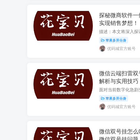
探秘微商软件一
实现销售梦想！
苹果多开分身
优码城官方账号
微信云端扫雷双
解析与实用技巧
苹果多开分身
优码城官方账号
微信双号挂怎么
微信双号挂问题