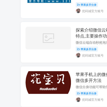
苹果多开分身
优码城官方账号
探索介绍微信云
特点,主要操作
苹果多开分身
优码城官方账号
苹果手机上的微信
微信多开方法
苹果多开分身
优码城官方账号