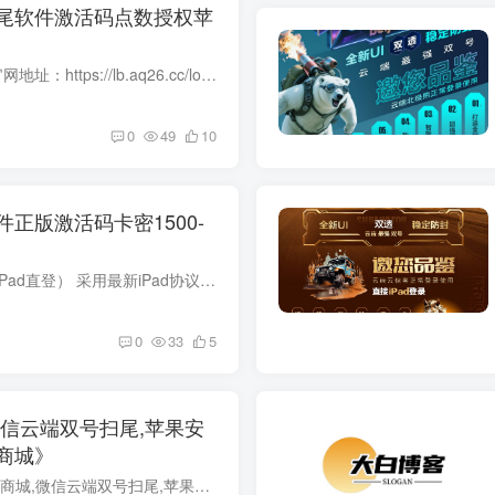
尾软件激活码点数授权苹
云端双号猎豹扫尾. 官网地址：https://lb.aq26.cc/login 正版点数1500-3000-5000-10000点
0
49
10
正版激活码卡密1500-
云端猎手（全新协议iPad直登） 采用最新iPad协议缔造0秒速度 超强Ai智能识别精准探测秒收尾. 官微超强防封 支持市面所有玩法 顶尖产品 一直被模仿从未被超越 官网:http://103.46.129.236:2233/l...
0
33
5
微信云端双号扫尾,苹果安
商城》
《万码库-自助激活码商城,微信云端双号扫尾,苹果安卓多开分身商城》 更多微信云端双号扫尾-微信红包秒抢以及微信多开分身产品前往官网 优码城-自助激活码商城 一 http://8.bq978.com ...