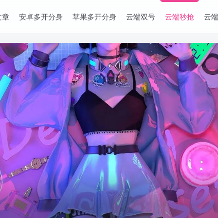
文章
安卓多开分身
苹果多开分身
云端双号
云端秒抢
云