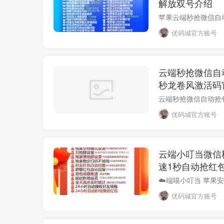
解放双号介绍
优码城官方账号
云端秒抢微信自
秒龙卷风激活码
优码城官方账号
云端小叮当微信
速1秒自动抢红
优码城官方账号