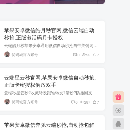
苹果安卓微信皓月秒官网,微信云端自动
秒抢,正版激活码月卡授权
云端皓月秒苹果安卓通用微信自动秒抢自带关键词自动回复独家转发收藏朋友圈功能官网地址：http://36.138.173.149:666/#/更多微商软件货源-微信秒抢双号转发以及微信多开分身前往官网 ...
优码城官方账号
0
92
7
云端星云秒官网,苹果安卓微信自动秒抢,
正版卡密授权解放双手
云端秒星云秒?收藏转发跟谁转发?清粉?防撤回支持全国省份登陆新疆也支持不封号 不封号 不封号过年必备产品 过年不拉闸使用地址：http://14.215.164.130:8000/使用教程：http://111.170.147.170:...
优码城官方账号
0
287
7
苹果安卓微信奔驰云端秒抢,自动抢包解