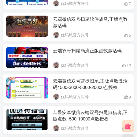
优码城官方账号
7
云端微信双号扫尾软件战马,正版点数
激活码
优码城官方账号
5
云端双号扫尾滴滴正版点数激活码
优码城官方账号
12
云端微信双号蓝徒扫尾,正版点数激活
码1500-3000-5000-20000点授权
优码城官方账号
9
苹果安卓微信云端双号扫尾狩猎者,正
版点数1500-10000点数授权
优码城官方账号
15