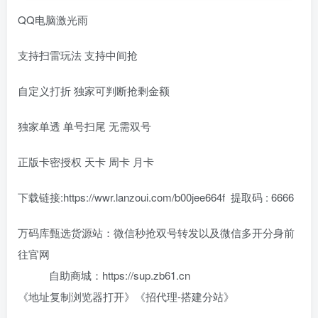
QQ电脑激光雨
支持扫雷玩法 支持中间抢
自定义打折 独家可判断抢剩金额
独家单透 单号扫尾 无需双号
正版卡密授权 天卡 周卡 月卡
下载链接:https://wwr.lanzoui.com/b00jee664f 提取码 : 6666
万码库甄选货源站：微信秒抢双号转发以及微信多开分身前
往官网
自助商城：https://sup.zb61.cn
《地址复制浏览器打开》《招代理-搭建分站》