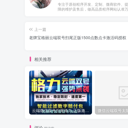
专注于原创程序开发、定制、微商软件、
障的维护及售后，做高品质程序网站认准
上一篇
老牌宝格丽云端双号扫尾正版1500点数点卡激活码授权
相关推荐
云端微信双号扫尾格力,正版激活码授权点数1500-3000-5000-10000
评论
抢沙发