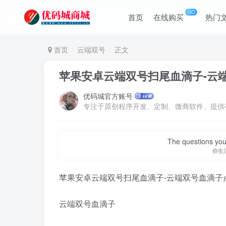
GO
首页
在线购买
热门
首页
云端双号
正文
苹果安卓云端双号扫尾血滴子-云
优码城官方账号
The questions you 
你生
苹果安卓云端双号扫尾血滴子-云端双号血滴子
云端双号血滴子