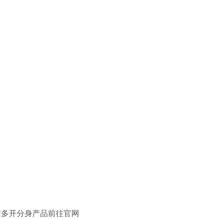
信多开分身产品前往官网