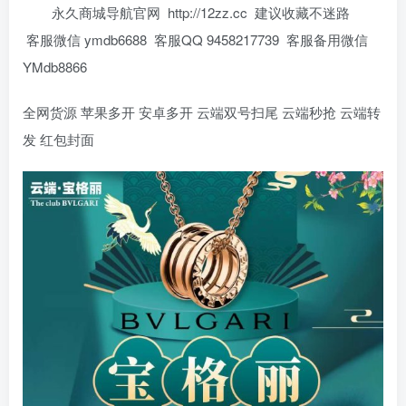
永久商城导航官网 http://12zz.cc 建议收藏不迷路
客服微信 ymdb6688 客服QQ 9458217739 客服备用微信
YMdb8866
全网货源 苹果多开 安卓多开 云端双号扫尾 云端秒抢 云端转
发 红包封面