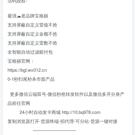
活码授权-
最强☁老品牌宝格丽
支持屏蔽自定义雷值不抢
支持屏蔽自定义金额不抢
支持屏蔽自定义雷数不抢
全智能自动过滤赔付包
宝格丽官网：
https://bgl.wx012.cn
0-1秒扫尾秒杀市面产品
更多微信云端双号-微信秒抢转发软件以及微信多开分身产
品前往官网
24小时自动发卡商城 http://10.bq978.com
复制浏览器打开-货源终端-招代理-可分站-货源一键对接
—————————–