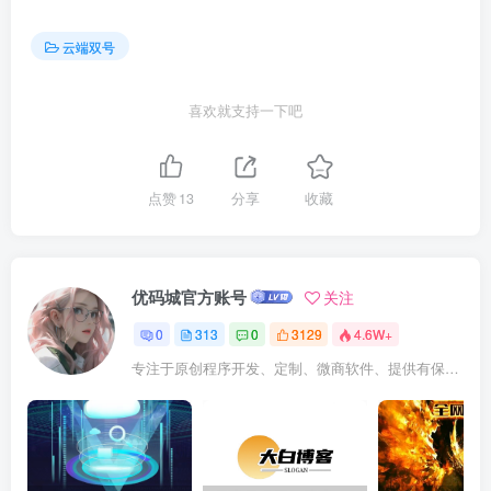
云端双号
喜欢就支持一下吧
点赞
13
分享
收藏
优码城官方账号
关注
0
313
0
3129
4.6W+
专注于原创程序开发、定制、微商软件、提供有保障的维护及售后，做高品质程序网站认准万码库。