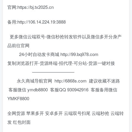
官网:https://bj.tx2025.cn
备用:http://106.14.224.19:3888
更多微信云端双号-微信秒抢转发软件以及微信多开分身产
品前往官网
24小时自动发卡商城 http://99.bq978.com
复制浏览器打开-货源终端-招代理-可分站-货源一键对接
—————————–
永久商城导航官网 http://6868s.com 建议收藏不迷路
客服微信 ymdb8800 客服QQ 930942916 客服备用微信
YMKF8800
全网货源 苹果多开 安卓多开 云端双号扫尾 云端秒抢 云端转
发 红包封面