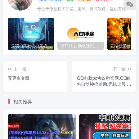
专注于原创程序开发、定制、微商软件、提供有保障的维护及售后，做高品质程序网站认准万码库。
云端扫尾微信扫尾极光,天使,格力,新百伦双号正版点数点卡授权充值
优码城-自助激活码商城-自助购卡点击-激活码24小时自助发卡地址
上一篇
下一篇
无更多文章
QQ电脑pc协议秒官网.QQ红
包自动秒抢辅助.无线上号 正
版授权月卡
相关推荐