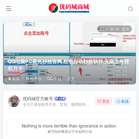
0
38
8
QQ电脑PC星光秒抢官网.红包自动秒抢软件.无限上号授
权月卡
首页
其他平台
QQ平台
正文
优码城官方账号
关注
私信
专注于原创程序开发、定制、微商软件、提供有保障的维护及售后，做高品质程序网站认准万码库。
Nothing is more terrible than ignorance in action.
最可怕的事莫过于无知而行动