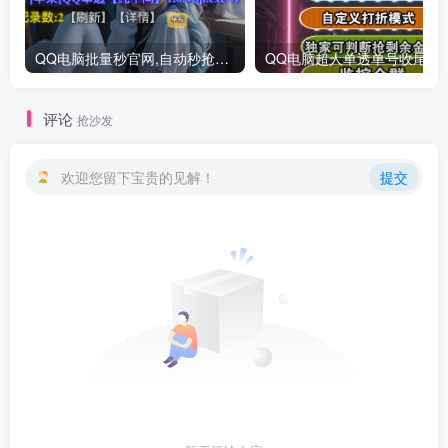
QQ电脑批量秒官网,自动秒抢辅助,不用担心错过红包,月卡授权
QQ电脑超人单透单号收尾官网，
评论
抢沙发
欢迎您留下宝贵的见解！
提交