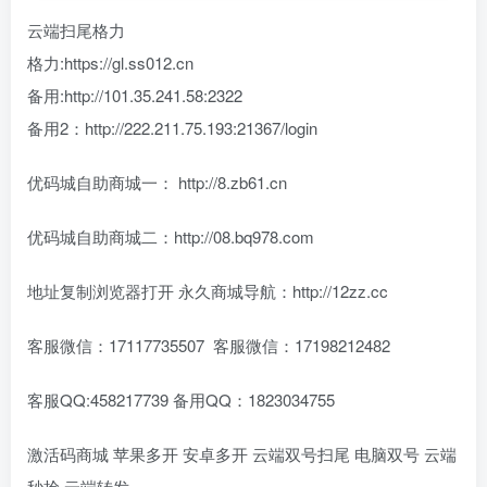
云端扫尾格力
格力:https://gl.ss012.cn
备用:http://101.35.241.58:2322
备用2：http://222.211.75.193:21367/login
优码城自助商城一： http://8.zb61.cn
优码城自助商城二：http://08.bq978.com
地址复制浏览器打开 永久商城导航：http://12zz.cc
客服微信：17117735507 客服微信：17198212482
客服QQ:458217739 备用QQ：1823034755
激活码商城 苹果多开 安卓多开 云端双号扫尾 电脑双号 云端
秒抢 云端转发