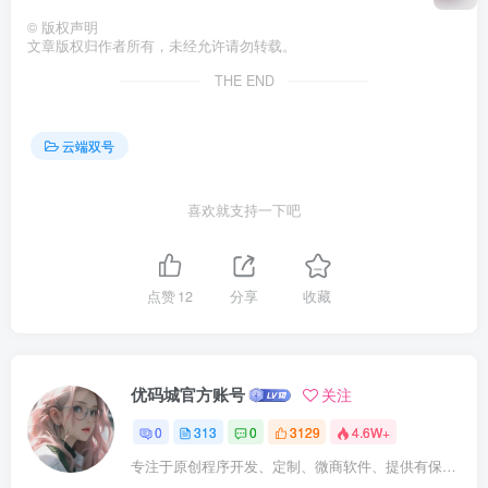
©
版权声明
文章版权归作者所有，未经允许请勿转载。
THE END
云端双号
喜欢就支持一下吧
点赞
12
分享
收藏
优码城官方账号
关注
0
313
0
3129
4.6W+
专注于原创程序开发、定制、微商软件、提供有保障的维护及售后，做高品质程序网站认准万码库。