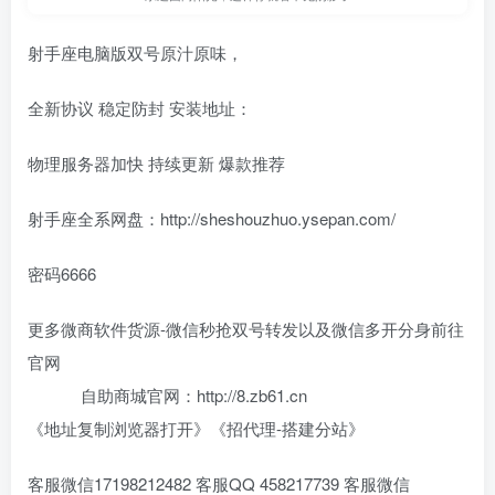
射手座电脑版双号原汁原味，
全新协议 稳定防封 安装地址：
物理服务器加快 持续更新 爆款推荐
射手座全系网盘：http://sheshouzhuo.ysepan.com/
密码6666
更多微商软件货源-微信秒抢双号转发以及微信多开分身前往
官网
自助商城官网：http://8.zb61.cn
《地址复制浏览器打开》《招代理-搭建分站》
客服微信17198212482 客服QQ 458217739 客服微信