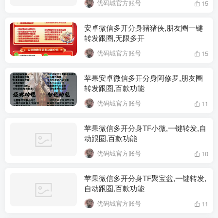
优码城官方账号
15
安卓微信多开分身猪猪侠,朋友圈一键
转发跟圈,无限多开
优码城官方账号
15
苹果安卓微信多开分身阿修罗,朋友圈
转发跟圈,百款功能
优码城官方账号
11
苹果微信多开分身TF小微,一键转发,自
动跟圈,百款功能
优码城官方账号
10
苹果微信多开分身TF聚宝盆,一键转发,
自动跟圈,百款功能
优码城官方账号
11