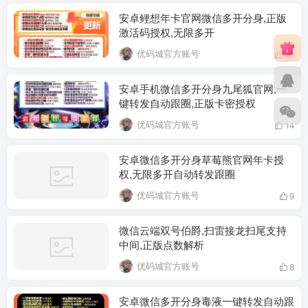
安卓鲤想年卡官网微信多开分身,正版
激活码授权,无限多开
优码城官方账号
13
安卓手机微信多开分身九尾狐官网,一
键转发自动跟圈,正版卡密授权
优码城官方账号
14
安卓微信多开分身草莓熊官网年卡授
权,无限多开自动转发跟圈
优码城官方账号
9
微信云端双号伯爵,扫雷接龙扫尾支持
中间,正版点数解析
优码城官方账号
8
安卓微信多开分身毒液一键转发自动跟