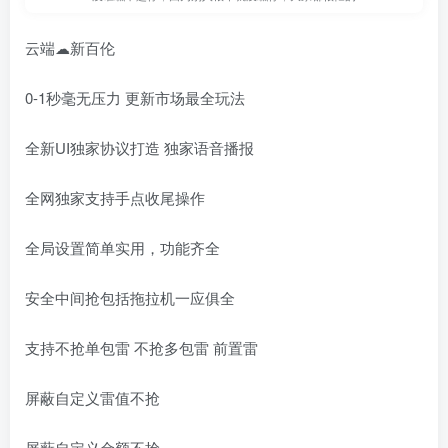
云端☁新百伦
0-1秒毫无压力 更新市场最全玩法
全新UI独家协议打造 独家语音播报
全网独家支持手点收尾操作
全局设置简单实用，功能齐全
安全中间抢包括拖拉机一应俱全
支持不抢单包雷 不抢多包雷 前置雷
屏蔽自定义雷值不抢
屏蔽自定义金额不抢