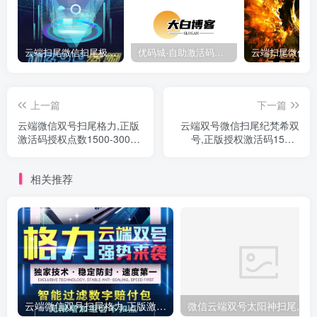
云端扫尾微信扫尾极光,天使,格力,新百伦双号正版点数点卡授权充值
优码城-自助激活码商城-自助购卡点击-激活码24小时自助发卡地址
上一篇
下一篇
云端微信双号扫尾格力,正版
云端双号微信扫尾纪梵希双
激活码授权点数1500-3000-
号,正版授权激活码1500-
5000-10000
3000-5000点
相关推荐
云端微信双号扫尾格力,正版激活码授权点数1500-3000-5000-10000