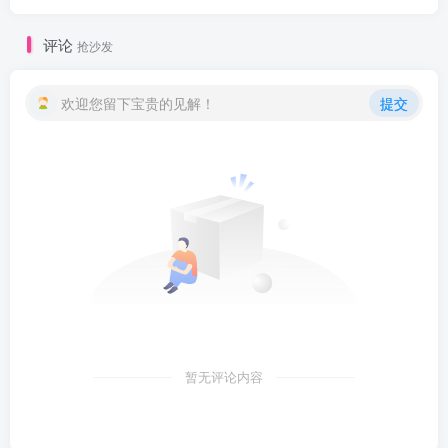
评论
抢沙发
欢迎您留下宝贵的见解！
提交
暂无评论内容