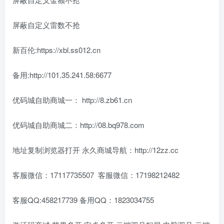
屏蔽自定义雷数不抢
新百伦:https://xbl.ss012.cn
备用:http://101.35.241.58:6677
优码城自助商城一： http://8.zb61.cn
优码城自助商城二：http://08.bq978.com
地址复制浏览器打开 永久商城导航：http://12zz.cc
客服微信：17117735507 客服微信：17198212482
客服QQ:458217739 备用QQ：1823034755