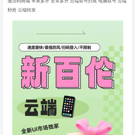
激活码商城 苹果多开 安卓多开 云端双号扫尾 电脑双号 云端
秒抢 云端转发