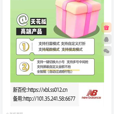
©
版权声明