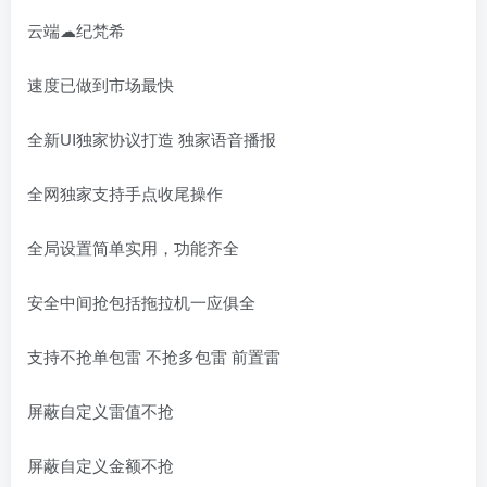
云端☁纪梵希
速度已做到市场最快
全新UI独家协议打造 独家语音播报
全网独家支持手点收尾操作
全局设置简单实用，功能齐全
安全中间抢包括拖拉机一应俱全
支持不抢单包雷 不抢多包雷 前置雷
屏蔽自定义雷值不抢
屏蔽自定义金额不抢