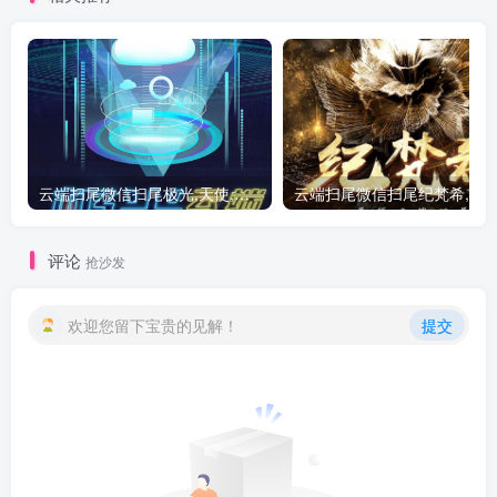
云端扫尾微信扫尾极光,天使,格力,新百伦双号正版点数点卡授权充值
评论
抢沙发
欢迎您留下宝贵的见解！
提交