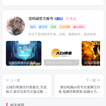
优码城官方账号
关注
0
313
0
3129
4.6W+
专注于原创程序开发、定制、微商软件、提供有保障的维护及售后，做高品质程序网站认准万码库。
云端扫尾微信扫尾极光,天使,格力,新百伦双号正版点数点卡授权充值
优码城-自助激活码商城-自助购卡点击-激活码24小时自助发卡地址
上一篇
下一篇
云端扫尾微信扫尾极光,天使,
微信电脑pc双号光速狮王扫
格力,新百伦双号正版点数点
尾,电脑劳斯莱斯,电脑火力全
卡授权充值
开卡密授权
相关推荐