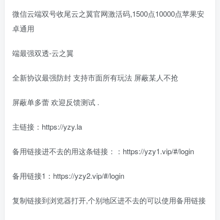
微信云端双号收尾云之翼官网激活码,1500点10000点苹果安
卓通用
端最强双透-云之翼
全新协议最强防封 支持市面所有玩法 屏蔽某人不抢
屏蔽单多蕾 欢迎反馈测试 .
主链接：https://yzy.la
备用链接进不去的用这条链接：：https://yzy1.vip/#/login
备用链接1：https://yzy2.vip/#/login
复制链接到浏览器打开,个别地区进不去的可以使用备用链接