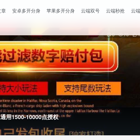
文章
安卓多开分身
苹果多开分身
云端双号
云端秒抢
云
0
75
1500-10000点授权