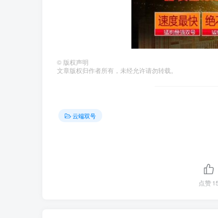
©
版权声明
文章版权归作者所有，未经允许请勿转载。
云端双号
点赞
1