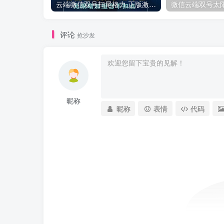
云端微信双号扫尾格力,正版激活码授权点数1500-3000-5000-10000
评论
抢沙发
昵称
昵称
表情
代码