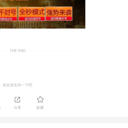
THE END
喜欢就支持一下吧
5
分享
收藏