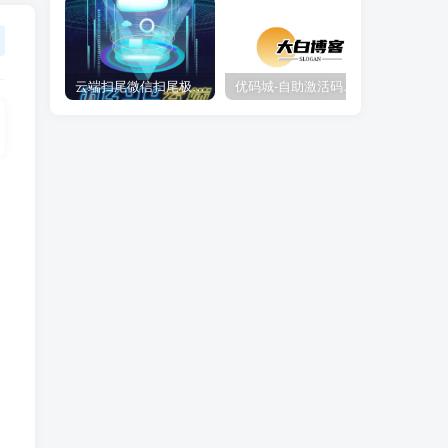
云端扫尾微信扫尾极光,天使,格力,新百伦双号正版点数点卡授权充值
优码城-自助激活码商城-自助购卡点击-激活码24小时自助发卡地址