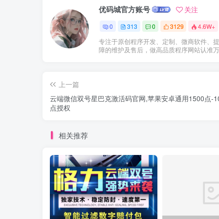
优码城官方账号
关注
0
313
0
3129
4.6W+
专注于原创程序开发、定制、微商软件、
障的维护及售后，做高品质程序网站认准
上一篇
云端微信双号星巴克激活码官网,苹果安卓通用1500点-10
点授权
相关推荐