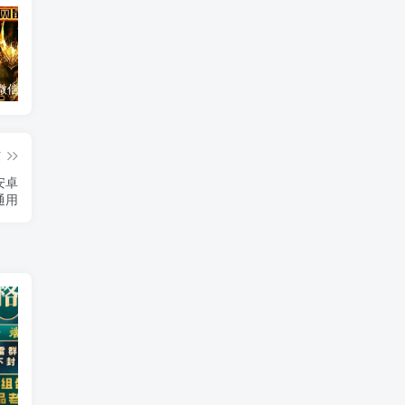
云端扫尾微信双号天使,正版点数点卡激活码1500-1000点授权充值！
苹果微信iPhone机TF兑换教程。微信/应用分身/双开多开 #iPhone微信 #玩机技巧
云端扫尾微信扫尾纪梵希,伯爵,北极星,香奈儿双号正版点数点卡授权
篇
安卓
通用