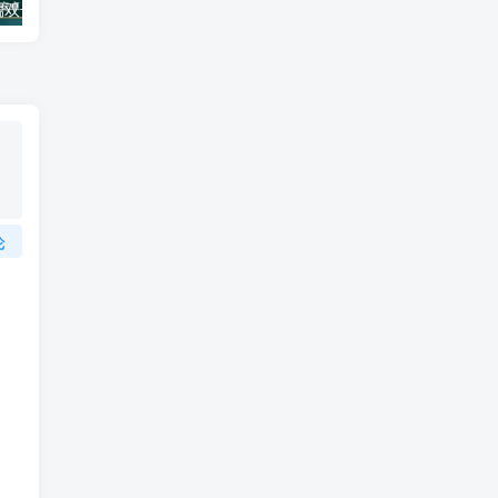
老牌宝格丽云端双号扫尾正版1500点数点卡激活码授权
微信云端双号收割者扫尾,扫雷接龙玩法解析点数授权
论