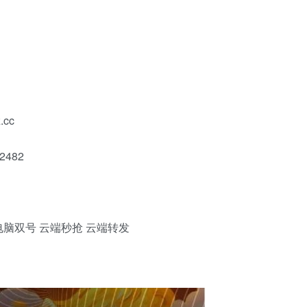
cc
2482
电脑双号 云端秒抢 云端转发