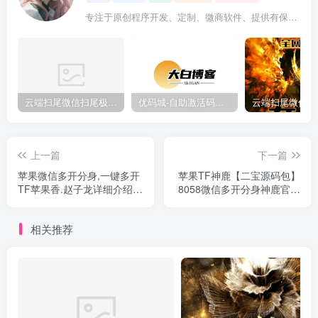
专注于原创程序开发、定制、微商软件、提供有保障的维护及售后，做高品质程序网站认准万码库。
云端扫尾微信扫尾极光,天使,格力,新百伦双号正版点数点卡授权充值
优码城-自助激活码商城-自助购卡点击-激活码24小时自助发卡地址
上一篇
下一篇
苹果微信多开分身,一键多开
苹果TF神鹿【二宝源码包】
TF苹果香.赵子龙详细介绍使
8058微信多开分身神鹿官网
用
激活码授权
相关推荐