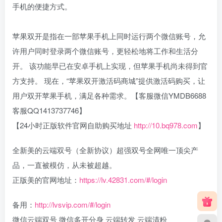
手机的便捷方式。
苹果双开是指在一部苹果手机上同时运行两个微信账号，允
许用户同时登录两个微信账号，更轻松地将工作和生活分
开。 该功能早已在安卓手机上实现，但苹果手机尚未得到官
方支持。 现在，“苹果双开激活码商城”提供激活码购买，让
用户双开苹果手机，满足各种需求。【客服微信YMDB6688
客服QQ1413737746】
【24小时正版软件官网自助购买地址
http://10.bq978.com
】
全新美的云端双号（全新协议）超强双号全网唯一顶尖产
品，一直被模仿，从未被超越。
正版美的官网地址：
https://lv.42831.com/#/login
备用：
http://lvsvip.com/#/login
微信云端双号 微信多开分身 云端转发 云端清粉