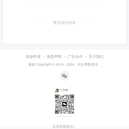
暂无评论内容
友链申请
免责声明
广告合作
关于我们
版权 Copyright © 2018 - 2024 ·
大白博客资讯
·
在线客服微信：