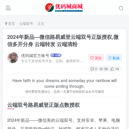
首页
云端双号
正文
2024年新品—微信路易威登云端双号正版授权,微
信多开分身 云端转发 云端清粉
优码城官方账号
关注
私信
专注于原创程序开发、定制、微商软件、提供有保障的维护及售后，做高品质程序网站认准万码库。
0
36
15
Have faith in your dreams and someday your rainbow will
come smiling through.
请对梦想充满信心，总有一天属于你的彩虹会在天空微笑
云端双号路易威登正版点数授权
2024年新品——微信美的云端双号。支持安卓、苹果、电脑
登录，采用最新iPad协议，秒抓取，精准完成！五种自适应