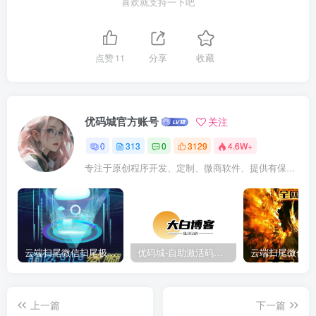
喜欢就支持一下吧
点赞
11
分享
收藏
优码城官方账号
关注
0
313
0
3129
4.6W+
专注于原创程序开发、定制、微商软件、提供有保障的维护及售后，做高品质程序网站认准万码库。
云端扫尾微信扫尾极光,天使,格力,新百伦双号正版点数点卡授权充值
优码城-自助激活码商城-自助购卡点击-激活码24小时自助发卡地址
上一篇
下一篇