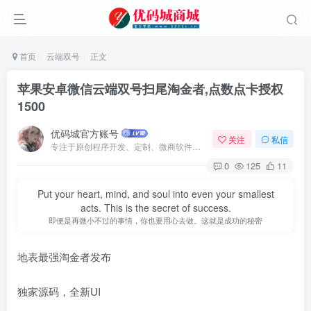
首页
云端双号
正文
苹果安卓微信云端双号扫尾淘金者,点数点卡授权
1500
优码城官方账号
关注
私信
专注于原创程序开发、定制、微商软件、提供有保障的维护及售后，做高品质程序网站认准万码库。
0
125
11
Put your heart, mind, and soul into even your smallest
acts. This is the secret of success.
即便是再微小不过的事情，你也要用心去做。这就是成功的秘密
地表最强淘金者发布
独家源码，全新UI