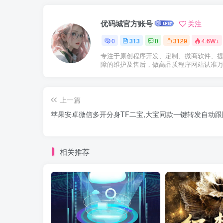
优码城官方账号
关注
0
313
0
3129
4.6W+
专注于原创程序开发、定制、微商软件、
障的维护及售后，做高品质程序网站认准
上一篇
苹果安卓微信多开分身TF二宝,大宝同款一键转发自动跟
相关推荐