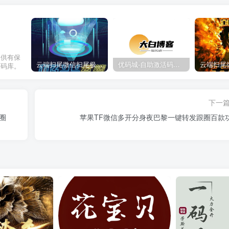
提供有保
云端扫尾微信扫尾极光,天使,格力,新百伦双号正版点数点卡授权充值
优码城-自助激活码商城-自助购卡点击-激活码24小时自助发卡地址
万码库。
下一
圈
苹果TF微信多开分身夜巴黎一键转发跟圈百款