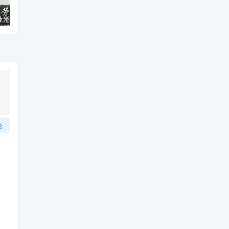
微信电脑pc双号光速狮王扫尾,电脑劳斯莱斯,电脑火力全开卡密授权
苹果安卓微信多开分身,苹果TF皮卡丘，一键转发 自动跟圈,百款功能
论