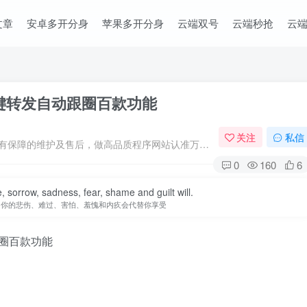
文章
安卓多开分身
苹果多开分身
云端双号
云端秒抢
云
一键转发自动跟圈百款功能
关注
私信
专注于原创程序开发、定制、微商软件、提供有保障的维护及售后，做高品质程序网站认准万码库。
0
160
6
fe, sorrow, sadness, fear, shame and guilt will.
，你的悲伤、难过、害怕、羞愧和内疚会代替你享受
跟圈百款功能