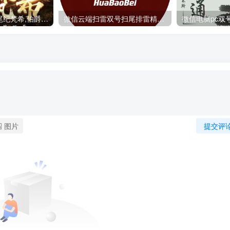
云端扫尾微信扫尾纪梵希,伯爵,北极星,香奈儿双号正版点数点卡授权
微信云端扫雷双号扫尾排雷精力值：全面解析与实用技巧
图片
提交评