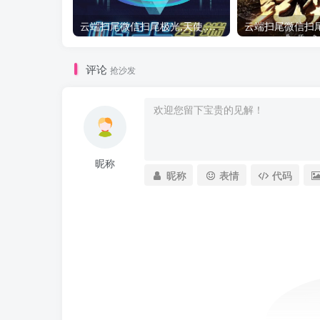
云端扫尾微信扫尾极光,天使,格力,新百伦双号正版点数点卡授权充值
评论
抢沙发
昵称
昵称
表情
代码