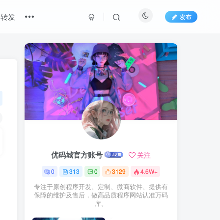
端转发
发布
优码城官方账号
关注
0
313
0
3129
4.6W+
专注于原创程序开发、定制、微商软件、提供有
保障的维护及售后，做高品质程序网站认准万码
库。