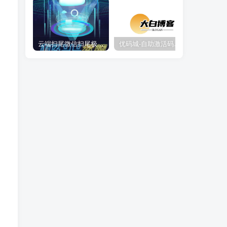
云端扫尾微信扫尾极光,天使,格力,新百伦双号正版点数点卡授权充值
优码城-自助激活码商城-自助购卡点击-激活码24小时自助发卡地址