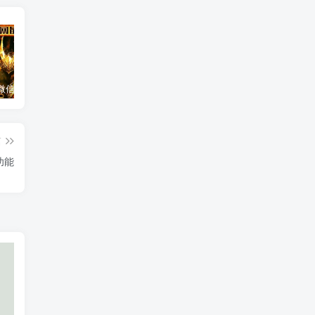
云端扫尾微信双号天使,正版点数点卡激活码1500-1000点授权充值！
苹果微信iPhone机TF兑换教程。微信/应用分身/双开多开 #iPhone微信 #玩机技巧
云端扫尾微信扫尾纪梵希,伯爵,北极星,香奈儿双号正版点数点卡授权
篇
功能