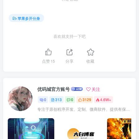
苹果多开分身
喜欢就支持一下吧
点赞
15
分享
收藏
优码城官方账号
关注
0
313
0
3129
4.6W+
专注于原创程序开发、定制、微商软件、提供有保障的维护及售后，做高品质程序网站认准万码库。