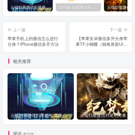
云端扫尾微信扫尾极光,天使,格力,新百伦双号正版点数点卡授权充值
优码城-自助激活码商城-自助购卡点击-激活码24小时自助发卡地址
上一篇
下一篇
苹果手机上的微信怎么进行
【苹果安卓微信多开分身苹
分身？iPhone微信多开方法
果TF小蝴蝶（独角兽新UI）
百款功能】
相关推荐
云端扫尾微信扫尾极光,天使,格力,新百伦双号正版点数点卡授权充值
评论
抢沙发