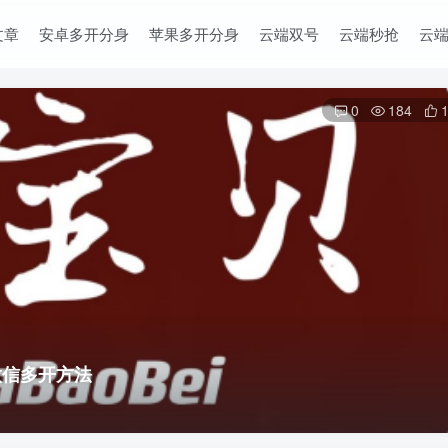
文章
安卓多开分身
苹果多开分身
云端双号
云端秒抢
云
0
184
微信多开方法