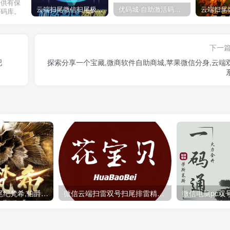
提供有保
云端扫尾微信扫尾极光,天使,格力,新百伦双号正版点数点卡授权充值
优码城-自助激活码商城-自助购卡点击-激活码24小时自助发卡地址
万码库。
下一
吧
探索分享一个宝藏,微商软件自助商城,苹果微信分身,云端
云端扫尾微信扫尾纪梵希,伯爵,北极星,香奈儿双号正版点数点卡授权
微信云端扫雷双号扫尾排雷精力值：全面解析与实用技巧