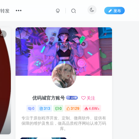
端转发
发布
14
优码城官方账号
关注
0
313
0
3129
4.6W+
专注于原创程序开发、定制、微商软件、提供有
保障的维护及售后，做高品质程序网站认准万码
库。