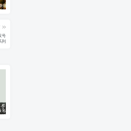
云端扫尾微信双号天使,正版点数点卡激活码1500-1000点授权充值！
苹果微信iPhone机TF兑换教程。微信/应用分身/双开多开 #iPhone微信 #玩机技巧
云端扫尾微信扫尾纪梵希,伯爵,北极星,香奈儿双号正版点数点卡授权
篇
双号
系列
微信电脑pc双号光速狮王扫尾,电脑劳斯莱斯,电脑火力全开卡密授权
苹果安卓微信多开分身,苹果TF皮卡丘，一键转发 自动跟圈,百款功能