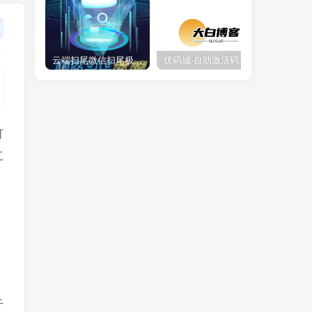
云端扫尾微信扫尾极光,天使,格力,新百伦双号正版点数点卡授权充值
优码城-自助激活码商城-自助购卡点击-激活码24小时自助发卡地址
可
工
干