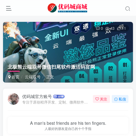
0
43
11
北极熊云端双号微信扫尾软件激活码官网
首页
云端双号
正文
优码城官方账号
关注
私信
专注于原创程序开发、定制、微商软件、提供有保障的维护及售后，做高品质程序网站认准万码库。
A man's best friends are his ten fingers.
人最好的朋友是自己的十个手指