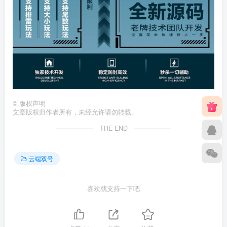
©
版权声明
文章版权归作者所有，未经允许请勿转载。
THE END
云端双号
喜欢就支持一下吧