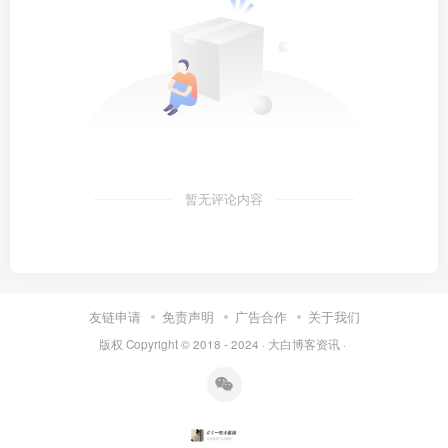
暂无评论内容
友链申请
免责声明
广告合作
关于我们
版权 Copyright © 2018 - 2024 ·
大白博客资讯
·