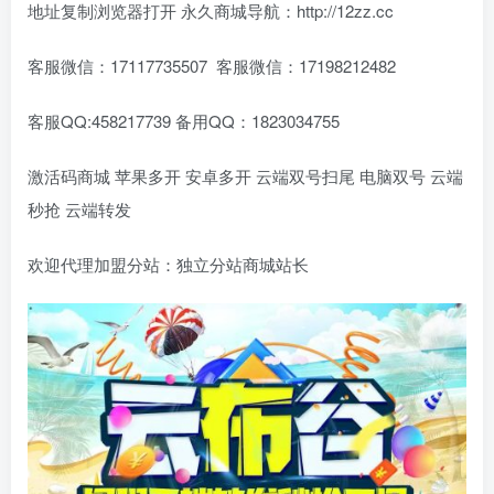
地址复制浏览器打开 永久商城导航：http://12zz.cc
客服微信：17117735507 客服微信：17198212482
客服QQ:458217739 备用QQ：1823034755
激活码商城 苹果多开 安卓多开 云端双号扫尾 电脑双号 云端
秒抢 云端转发
欢迎代理加盟分站：独立分站商城站长