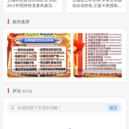
24小时照样秒龙卷风激活码
信自动秒抢,正版卡密授权解
官网
放双手
相关推荐
云端星云秒官网,苹果安卓微信自动秒抢,正版卡密授权解放双手
云端
评论
抢沙发
欢迎您留下宝贵的见解！
提交