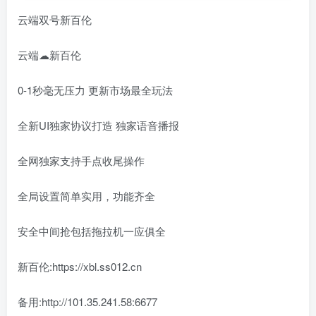
云端双号新百伦
云端☁新百伦
0-1秒毫无压力 更新市场最全玩法
全新UI独家协议打造 独家语音播报
全网独家支持手点收尾操作
全局设置简单实用，功能齐全
安全中间抢包括拖拉机一应俱全
新百伦:https://xbl.ss012.cn
备用:http://101.35.241.58:6677