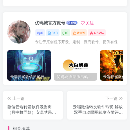
优码城官方账号
关注
0
313
0
3129
4.6W+
专注于原创程序开发、定制、微商软件、提供有保障的维护及售后，做高品质程序网站认准万码库。
云端扫尾微信扫尾极光,天使,格力,新百伦双号正版点数点卡授权充值
优码城-自助激活码商城-自助购卡点击-激活码24小时自助发卡地址
上一篇
下一篇
微信云端转发软件发财树
云端微信转发软件玲珑,解放
（月中舞同款）安卓苹果通
双手自动跟圈转发点赞评论
用稳定好用
稳定好用
相关推荐