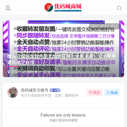
0
51
7
微信云端转发软件星光灿烂官网（全新来袭）安卓苹果
通用稳定好用
首页
云端转发
正文
优码城官方账号
关注
私信
专注于原创程序开发、定制、微商软件、提供有保障的维护及售后，做高品质程序网站认准万码库。
Failures are only lessons.
失败只是成长的课堂