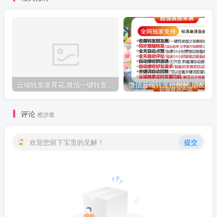
云端转发凌霄花,微信一键转发跟圈软件,云端凌霄花
评论
抢沙发
欢迎您留下宝贵的见解！
提交