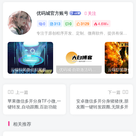
优码城官方账号
关注
0
313
0
3129
4.6W+
专注于原创程序开发、定制、微商软件、提供有保障的维护及售后，做高品质程序网站认准万码库。
云端扫尾微信扫尾极光,天使,格力,新百伦双号正版点数点卡授权充值
优码城-自助激活码商城-自助购卡点击-激活码24小时自助发卡地址
上一篇
下一篇
苹果微信多开分身TF小微,一
安卓微信多开分身猪猪侠,朋
键转发,自动跟圈,百款功能
友圈一键转发跟圈,无限多开
相关推荐