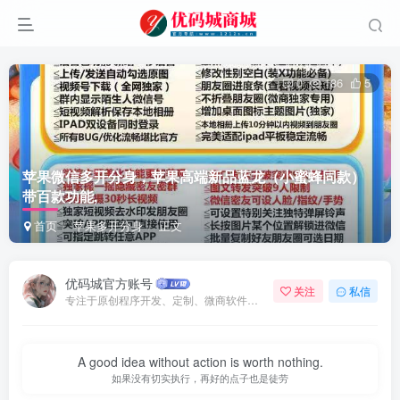
0
186
5
苹果微信多开分身，苹果高端新品蓝龙（小蜜蜂同款）
带百款功能,
首页
苹果多开分身
正文
优码城官方账号
关注
私信
专注于原创程序开发、定制、微商软件、提供有保障的维护及售后，做高品质程序网站认准万码库。
A good idea without action is worth nothing.
如果没有切实执行，再好的点子也是徒劳