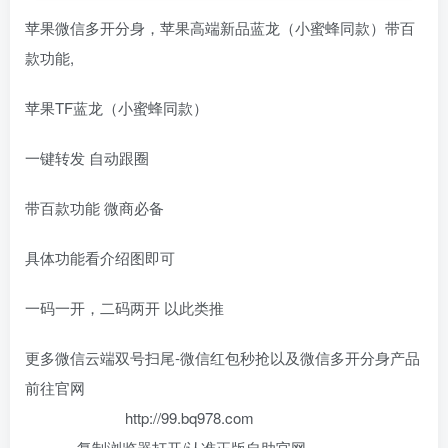
苹果微信多开分身，苹果高端新品蓝龙（小蜜蜂同款）带百
款功能,
苹果TF蓝龙（小蜜蜂同款）
一键转发 自动跟圈
带百款功能 微商必备
具体功能看介绍图即可
一码一开，二码两开 以此类推
更多微信云端双号扫尾-微信红包秒抢以及微信多开分身产品
前往官网
http://99.bq978.com
复制浏览器打开/认准正版自助官网