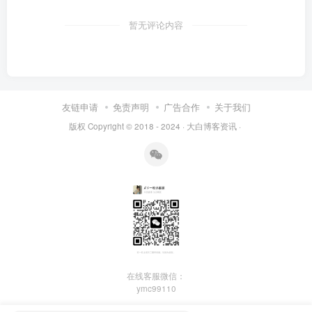
暂无评论内容
友链申请
免责声明
广告合作
关于我们
版权 Copyright © 2018 - 2024 ·
大白博客资讯
·
在线客服微信：
ymc99110