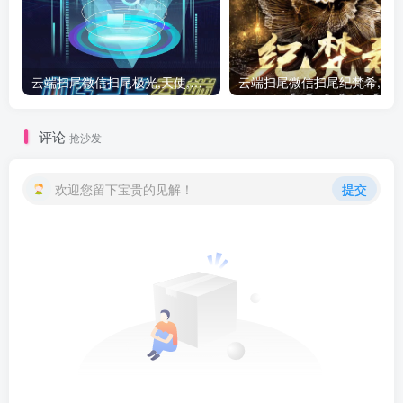
云端扫尾微信扫尾极光,天使,格力,新百伦双号正版点数点卡授权充值
评论
抢沙发
欢迎您留下宝贵的见解！
提交