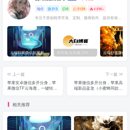
0
313
0
3129
4.6W+
专注于原创程序开发、定制、微商软件、提供有保障的维护及售后，做高品质程序网站认准万码库。
云端扫尾微信扫尾极光,天使,格力,新百伦双号正版点数点卡授权充值
优码城-自助激活码商城-自助购卡点击-激活码24小时自助发卡地址
上一篇
下一篇
苹果安卓微信多开分身，苹
苹果微信多开分身，苹果高
果微信TF云海鹿，一键转
端新品蓝龙（小蜜蜂同款）
发，自动跟圈，
带百款功能,
相关推荐