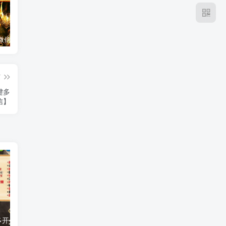
云端扫尾微信双号天使,正版点数点卡激活码1500-1000点授权充值！
苹果微信iPhone机TF兑换教程。微信/应用分身/双开多开 #iPhone微信 #玩机技巧
云端扫尾微信扫尾纪梵希,伯爵,北极星,香奈儿双号正版点数点卡授权
篇
键多
信】
安卓苹果微信多开分身,安卓至尊宝一键转发跟圈，百款功能无限多开
苹果手机微信分身教程，告别频繁登录切换，苹果TF百花香，斗战神