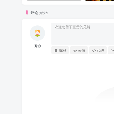
评论
抢沙发
昵称
昵称
表情
代码