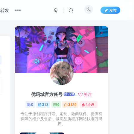
端转发
发布
优码城官方账号
关注
0
313
0
3129
4.6W+
专注于原创程序开发、定制、微商软件、提供有
保障的维护及售后，做高品质程序网站认准万码
库。