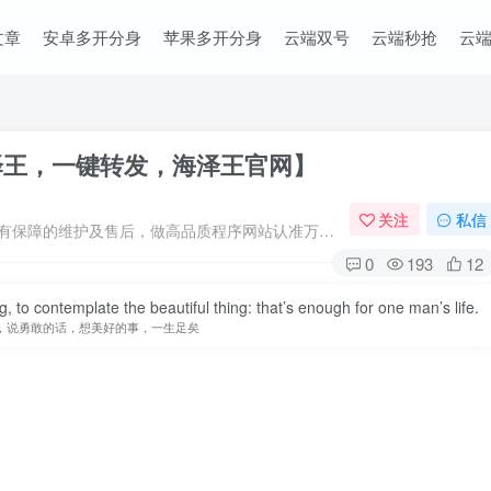
文章
安卓多开分身
苹果多开分身
云端双号
云端秒抢
云
泽王，一键转发，海泽王官网】
关注
私信
专注于原创程序开发、定制、微商软件、提供有保障的维护及售后，做高品质程序网站认准万码库。
0
193
12
, to contemplate the beautiful thing: that’s enough for one man’s life.
，说勇敢的话，想美好的事，一生足矣