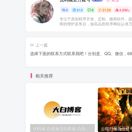
0
313
0
3129
4.6W+
专注于原创程序开发、定制、微商软件、
障的维护及售后，做高品质程序网站认准
上一篇
选择下面的联系方式联系我吧！分别是、QQ、微信，68
相关推荐
优码城-自助激活码商城-自助购卡点击-激活码24小时自助发卡地址