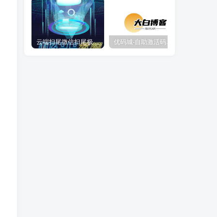
云端扫尾微信扫尾极光,天使,格力,新百伦双号正版点数点卡授权充值
优码城-自助激活码商城-自助购卡点击-激活码24小时自助发卡地址