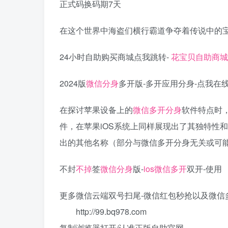
正式码换码期7天
在这个世界中海盗们横行霸道争夺着传说中的
24小时自助购买商城点我跳转-
花宝贝自助商城
2024版
微信分身
多开版-多开应用分身-点我在
在探讨苹果设备上的
微信多开分身
软件特点时
件，在苹果iOS系统上同样展现出了其独特性
出的其他名称（部分与微信多开分身无关或可
不封
不掉
签
微信分身
版-
ios微信多开
双开-使用
更多微信云端双号扫尾-微信红包秒抢以及微信
http://99.bq978.com
复制浏览器打开/认准正版自助官网