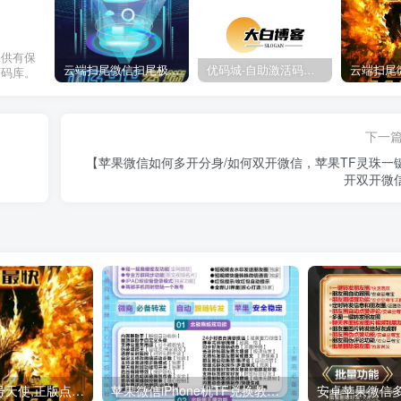
提供有保
云端扫尾微信扫尾极光,天使,格力,新百伦双号正版点数点卡授权充值
优码城-自助激活码商城-自助购卡点击-激活码24小时自助发卡地址
万码库。
下一
【苹果微信如何多开分身/如何双开微信，苹果TF灵珠一
开双开微
云端扫尾微信双号天使,正版点数点卡激活码1500-1000点授权充值！
苹果微信iPhone机TF兑换教程。微信/应用分身/双开多开 #iPhone微信 #玩机技巧