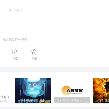
THE END
喜欢就支持一下吧
1
分享
收藏
提供有保
云端扫尾微信扫尾极光,天使,格力,新百伦双号正版点数点卡授权充值
优码城-自助激活码商城-自助购卡点击-激活码24小时自助发卡地址
万码库。