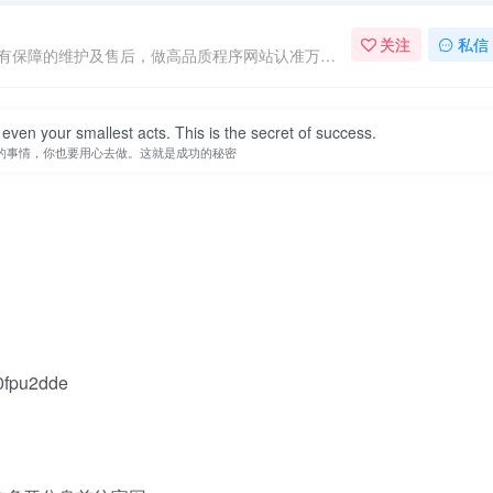
关注
私信
专注于原创程序开发、定制、微商软件、提供有保障的维护及售后，做高品质程序网站认准万码库。
 even your smallest acts. This is the secret of success.
的事情，你也要用心去做。这就是成功的秘密
0fpu2dde