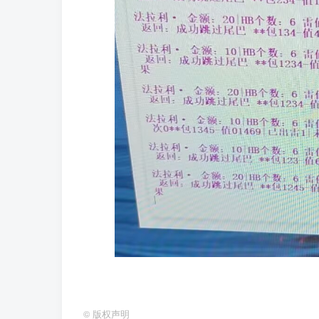
©
版权声明