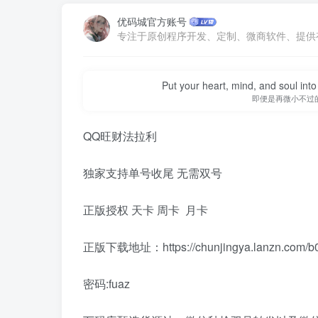
优码城官方账号
Put your heart, mind, and soul into
即便是再微小不过
QQ旺财法拉利
独家支持单号收尾 无需双号
正版授权 天卡 周卡 月卡
正版下载地址：https://chunjingya.lanzn.com/b
密码:fuaz