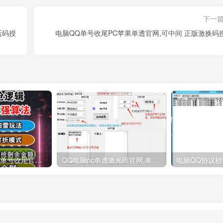
下一
活码授
电脑QQ单号收尾PC苹果单透官网,可中间 正版激换码
QQ电脑超人单透单号收尾官网，激活码卡密授权天卡 周卡 月卡
QQ电脑pc单透激光雨官网,单号扫尾 无需双号 激活码正版授权