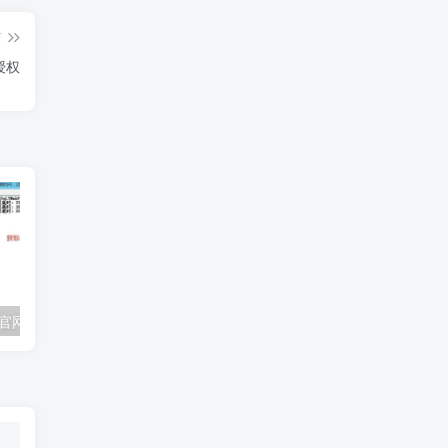
篇
授权
电脑QQ协议秒官网,全自动秒抢解放双手,QQ秒抢辅助 正版月卡授权
QQ电脑pc旺财法拉利单透官网,单号收尾无需双号,正版授权