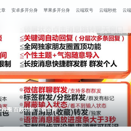
文章
安卓多开分身
苹果多开分身
云端双号
云端秒抢
云
0
112
跟圈 百款功能 下载官网