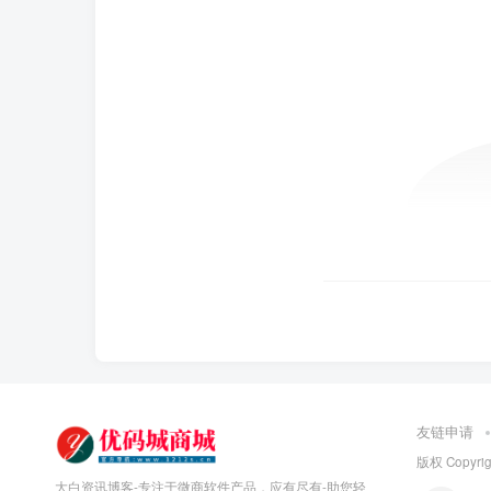
友链申请
版权 Copyrigh
大白资讯博客-专注于微商软件产品，应有尽有-助您轻