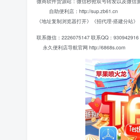
微商软件货源站：微信秒抢双号转发以及微信
自助便利店：http://sup.zb61.cn
《地址复制浏览器打开》《招代理-搭建分站》
联系微信：2226075147 联系QQ：930942916
永久便利店导航官网 http://6868s.com