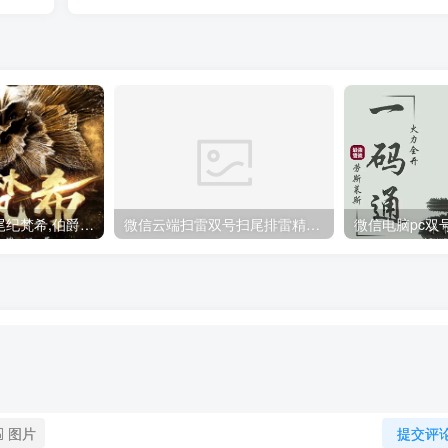
云端扫尾微信扫尾纪梵希,伯爵,北极星,香奈儿双号正版点数点卡授权
微信云端扫雷双号扫尾排雷精力值：全面解析与实用技巧
图片
提交评