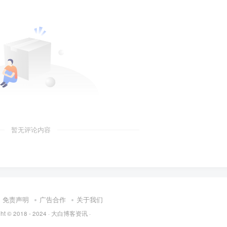
暂无评论内容
免责声明
广告合作
关于我们
t © 2018 - 2024 ·
大白博客资讯
·