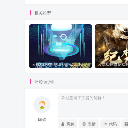
相关推荐
云端扫尾微信扫尾极光,天使,格力,新百伦双号正版点数点卡授权充值
评论
抢沙发
昵称
昵称
表情
代码