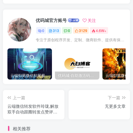
优码城官方账号
关注
0
313
0
3129
4.6W+
专注于原创程序开发、定制、微商软件、提供有保障的维护及售后，做高品质程序网站认准万码库。
云端扫尾微信扫尾极光,天使,格力,新百伦双号正版点数点卡授权充值
优码城-自助激活码商城-自助购卡点击-激活码24小时自助发卡地址
上一篇
下一篇
云端微信转发软件玲珑,解放
无更多文章
双手自动跟圈转发点赞评论
稳定好用
相关推荐