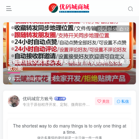
0
58
12
云端微信转发凌霄花,苹果安卓通用,自动跟圈转发收藏,百
款功能
首页
云端转发
正文
优码城官方账号
关注
私信
专注于原创程序开发、定制、微商软件、提供有保障的维护及售后，做高品质程序网站认准万码库。
The shortest way to do many things is to only one thing at
a time.
做许多事情的捷径就是一次只做一件一件事