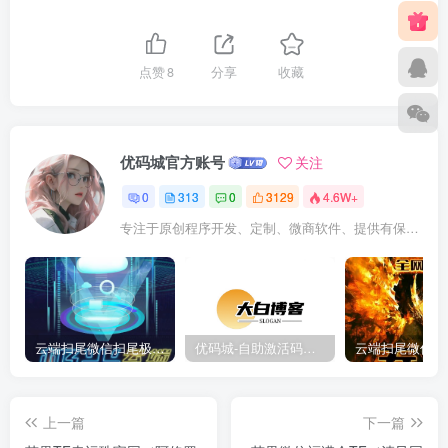
点赞
8
分享
收藏
优码城官方账号
关注
0
313
0
3129
4.6W+
专注于原创程序开发、定制、微商软件、提供有保障的维护及售后，做高品质程序网站认准万码库。
云端扫尾微信扫尾极光,天使,格力,新百伦双号正版点数点卡授权充值
优码城-自助激活码商城-自助购卡点击-激活码24小时自助发卡地址
上一篇
下一篇