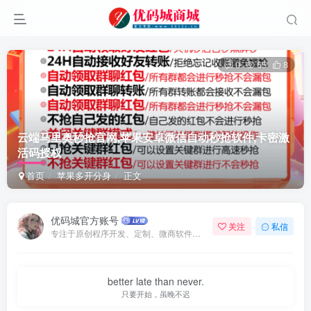
0
65
8
云端马里奥秒抢官网,苹果安卓微信自动秒抢软件,卡密激
活码授权
首页
苹果多开分身
正文
优码城官方账号
关注
私信
专注于原创程序开发、定制、微商软件、提供有保障的维护及售后，做高品质程序网站认准万码库。
better late than never.
只要开始，虽晚不迟