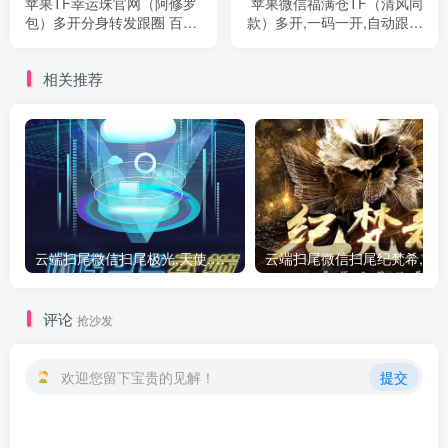
苹果TF幸运珠官网（阿修罗
苹果微信福满仓TF（清风同
包）多开分身转发跟圈 百款
款）多开,一码一开,自动跟圈
功能
点赞转发
相关推荐
云端扫尾微信扫尾极光,天使,格力,新百伦双号正版点数点卡授权充值
评论
抢沙发
欢迎您留下宝贵的见解！
提交