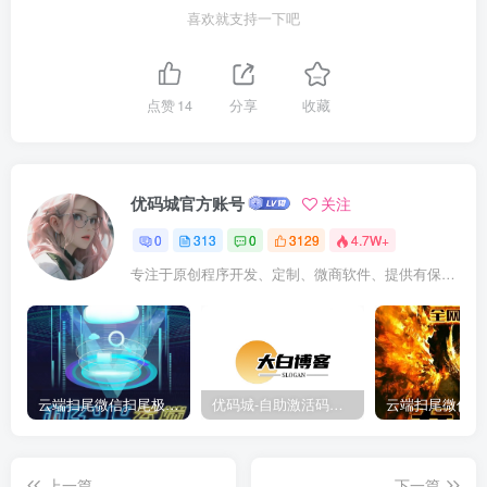
喜欢就支持一下吧
点赞
14
分享
收藏
优码城官方账号
关注
0
313
0
3129
4.7W+
专注于原创程序开发、定制、微商软件、提供有保障的维护及售后，做高品质程序网站认准万码库。
云端扫尾微信扫尾极光,天使,格力,新百伦双号正版点数点卡授权充值
优码城-自助激活码商城-自助购卡点击-激活码24小时自助发卡地址
上一篇
下一篇