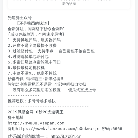
新的结局
光速狮王双号

   【还是熟悉的味道】

全新算法，同网络下秒杀全网PC

{后期更新单透，全网速度最快}

1.支持异地扫码，服务器扫码  

2.速度不是全网最快不收费 

3.过滤赔付包  支持手点  自己发包不抢自己包

4.过滤选择单包赔付包

5.多雷扫尾监测雷轮流中间扫

6.最快最稳定拖拉机

7.中途不漏包，稳定不掉线

秒群专供·镭群霸主·新年必备‼

智能监测多雷尾巴不是雷 全部中间扫自动扫

  没有那么多花里胡哨的设置   傻瓜式直接上号

-------------

推荐建议；多号号越多越快

---------------------------------

2019风靡全网 0秒PC光速狮王 

狮王地址

http://sw888.ysepan.com

备用https://wwwk.lanzouu.com/b0ukwarje 密码:6666
优码城自助商城一： http://8.zb61.cn