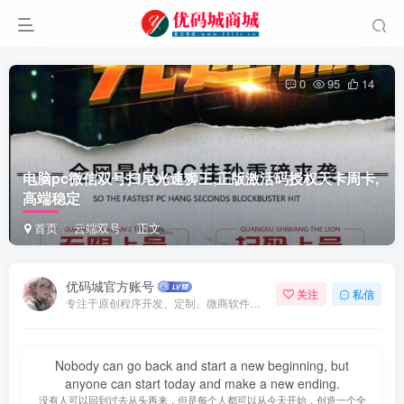
0
95
14
电脑pc微信双号扫尾光速狮王,正版激活码授权天卡周卡,
高端稳定
首页
云端双号
正文
优码城官方账号
关注
私信
专注于原创程序开发、定制、微商软件、提供有保障的维护及售后，做高品质程序网站认准万码库。
Nobody can go back and start a new beginning, but
anyone can start today and make a new ending.
没有人可以回到过去从头再来，但是每个人都可以从今天开始，创造一个全