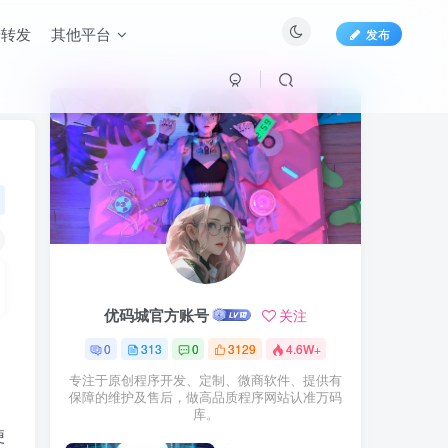
端转发
其他平台
发布
优码城官方账号
关注
0
313
0
3129
4.6W+
专注于原创程序开发、定制、微商软件、提供有
保障的维护及售后，做高品质程序网站认准万码
库。
便