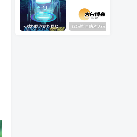
云端扫尾微信扫尾极光,天使,格力,新百伦双号正版点数点卡授权充值
优码城-自助激活码商城-自助购卡点击-激活码24小时自助发卡地址