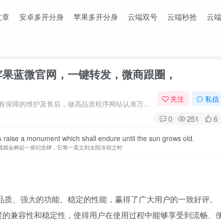
文章
安卓多开分身
苹果多开分身
云端双号
云端秒抢
云
_苹果蓝微官网，一键转发，微商跟圈，
关注
私信
专注于原创程序开发、定制、微商软件、提供有保障的维护及售后，做高品质程序网站认准万码库。
0
251
6
 raise a monument which shall endure until the sun grows old.
成就会树起一座纪念碑，它将一直立到太阳冷却之时
质、强大的功能、稳定的性能，赢得了广大用户的一致好评。
度的兼容性和稳定性，使得用户在使用过程中能够享受到流畅、