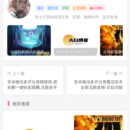
0
313
0
3129
4.6W+
专注于原创程序开发、定制、微商软件、提供有保障的维护及售后，做高品质程序网站认准万码库。
云端扫尾微信扫尾极光,天使,格力,新百伦双号正版点数点卡授权充值
优码城-自助激活码商城-自助购卡点击-激活码24小时自助发卡地址
上一篇
下一篇
安卓微信多开分身猪猪侠,朋
安卓微信多开分身繁花安卓
友圈一键转发跟圈,无限多开
全新无限多開-百款功能
相关推荐