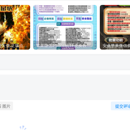
云端扫尾微信双号天使,正版点数点卡激活码1500-1000点授权充值！
苹果微信iPhone机TF兑换教程。微信/应用分身/双开多开 #iPhone微信 #玩机技巧
图片
提交评