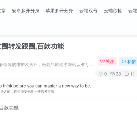
文章
安卓多开分身
苹果多开分身
云端双号
云端秒抢
云
友圈转发跟圈,百款功能
关注
私信
专注于原创程序开发、定制、微商软件、提供有保障的维护及售后，做高品质程序网站认准万码库。
0
38
11
n at itand it frowns at you; smile, and it smiles too.
朝它皱眉它就朝你皱眉，朝它微笑它也吵你微笑
,百款功能