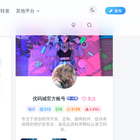
端转发
其他平台
发布
优码城官方账号
关注
0
313
0
3129
4.6W+
专注于原创程序开发、定制、微商软件、提供有
保障的维护及售后，做高品质程序网站认准万码
库。