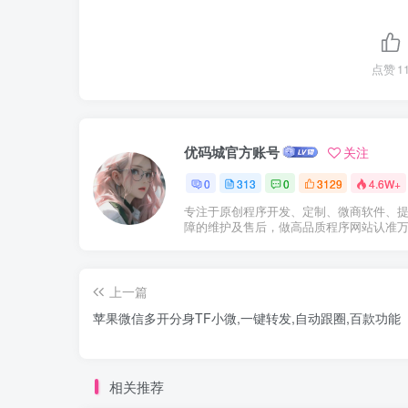
点赞
1
优码城官方账号
关注
0
313
0
3129
4.6W+
专注于原创程序开发、定制、微商软件、
障的维护及售后，做高品质程序网站认准
上一篇
苹果微信多开分身TF小微,一键转发,自动跟圈,百款功能
相关推荐