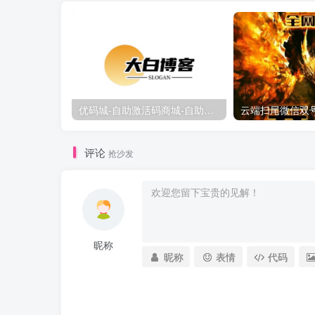
优码城-自助激活码商城-自助购卡点击-激活码24小时自助发卡地址
评论
抢沙发
昵称
昵称
表情
代码