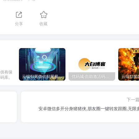
1
分享
收藏
提供有保
云端扫尾微信扫尾极光,天使,格力,新百伦双号正版点数点卡授权充值
优码城-自助激活码商城-自助购卡点击-激活码24小时自助发卡地址
万码库。
下一
安卓微信多开分身猪猪侠,朋友圈一键转发跟圈,无限