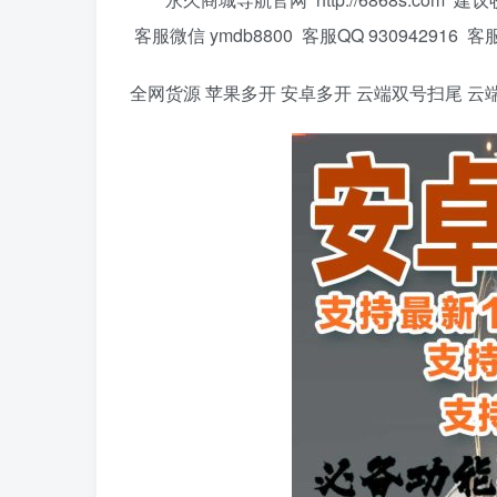
客服微信 ymdb8800 客服QQ 930942916 
全网货源 苹果多开 安卓多开 云端双号扫尾 云