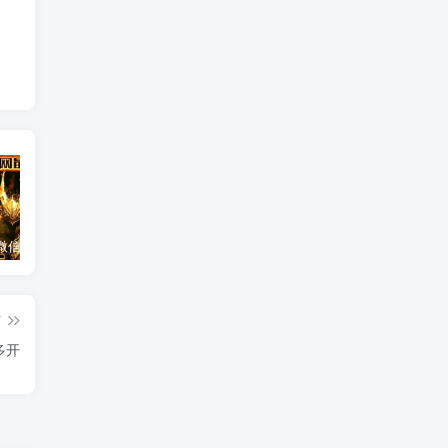
云端扫尾微信双号天使,正版点数点卡激活码1500-1000点授权充值！
苹果微信iPhone机TF兑换教程。微信/应用分身/双开多开 #iPhone微信 #玩机技巧
云端扫尾微信扫尾纪梵希,伯爵,北极星,香奈儿双号正版点数点卡授权
篇
多开