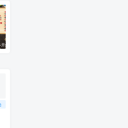
安卓苹果微信多开分身,安卓至尊宝一键转发跟圈，百款功能无限多开
苹果手机微信分身教程，告别频繁登录切换，苹果TF百花香，斗战神
论