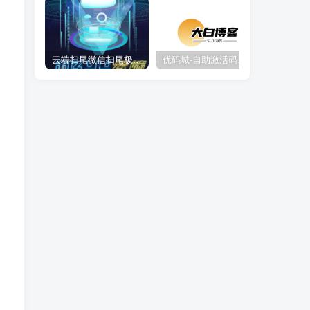
云端扫尾微信扫尾极光,天使,格力,新百伦双号正版点数点卡授权充值
优码城-自助激活码商城-自助购卡点击-激活码24小时自助发卡地址