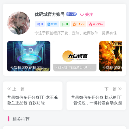
优码城官方账号
关注
0
313
0
3129
4.7W+
专注于原创程序开发、定制、微商软件、提供有保障的维护及售后，做高品质程序网站认准万码库。
云端扫尾微信扫尾极光,天使,格力,新百伦双号正版点数点卡授权充值
优码城-自助激活码商城-自助购卡点击-激活码24小时自助发卡地址
上一篇
下一篇
苹果微信多开分身TF·龙王🐲
苹果微信多开分身,棉花糖TF
微兰正品包,百款功能
音悦包，一键转发自动跟圈
相关推荐