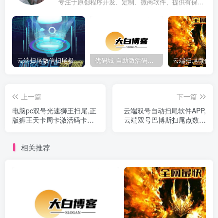
专注于原创程序开发、定制、微商软件、提供有保障的维护及售后，做高品质程序网站认准万码库。
云端扫尾微信扫尾极光,天使,格力,新百伦双号正版点数点卡授权充值
优码城-自助激活码商城-自助购卡点击-激活码24小时自助发卡地址
上一篇
下一篇
电脑pc双号光速狮王扫尾,正
云端双号自动扫尾软件APP,
版狮王天卡周卡激活码卡密
云端双号巴博斯扫尾点数激
授权
活码
相关推荐