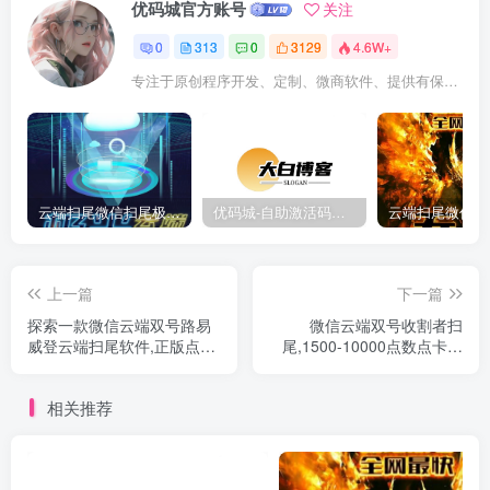
优码城官方账号
关注
0
313
0
3129
4.6W+
专注于原创程序开发、定制、微商软件、提供有保障的维护及售后，做高品质程序网站认准万码库。
云端扫尾微信扫尾极光,天使,格力,新百伦双号正版点数点卡授权充值
优码城-自助激活码商城-自助购卡点击-激活码24小时自助发卡地址
上一篇
下一篇
探索一款微信云端双号路易
微信云端双号收割者扫
威登云端扫尾软件,正版点数
尾,1500-10000点数点卡激
点卡激活码
活码授权详细介绍
相关推荐