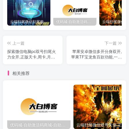
云端扫尾微信扫尾极光,天使,格力,新百伦双号正版点数点卡授权充值
优码城-自助激活码商城-自助购卡点击-激活码24小时自助发卡地址
上一篇
下一篇
探索微信电脑pc双号扫尾火
苹果安卓微信多开分身双开,
力全开,正版天卡,周卡,月卡
苹果TF宝龙鱼百款功能,一键
激活码授权
转发跟圈
相关推荐
优码城-自助激活码商城-自助购卡点击-激活码24小时自助发卡地址