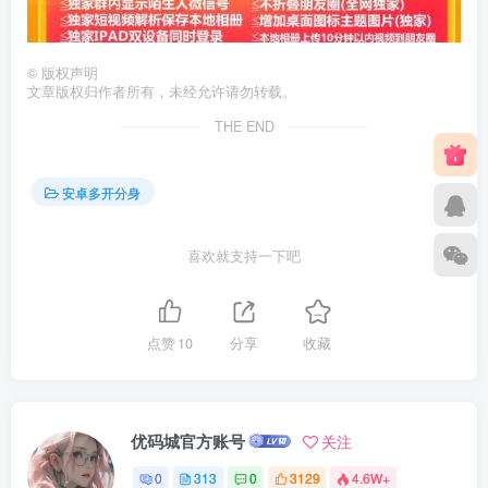
©
版权声明
文章版权归作者所有，未经允许请勿转载。
THE END
安卓多开分身
喜欢就支持一下吧
点赞
10
分享
收藏
优码城官方账号
关注
0
313
0
3129
4.6W+