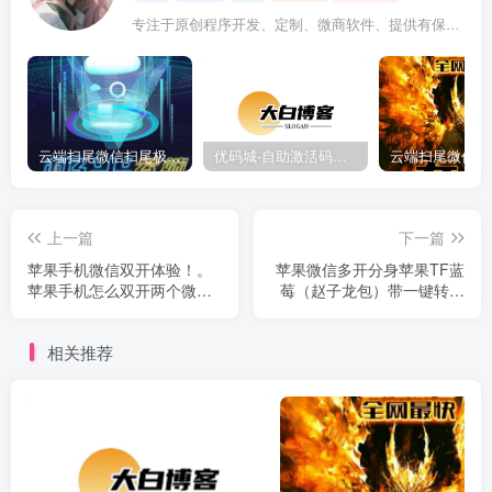
专注于原创程序开发、定制、微商软件、提供有保障的维护及售后，做高品质程序网站认准万码库。
云端扫尾微信扫尾极光,天使,格力,新百伦双号正版点数点卡授权充值
优码城-自助激活码商城-自助购卡点击-激活码24小时自助发卡地址
上一篇
下一篇
苹果手机微信双开体验！。
苹果微信多开分身苹果TF蓝
苹果手机怎么双开两个微
莓（赵子龙包）带一键转发
信？教你轻松实现！
跟自动圈-百款功能
相关推荐