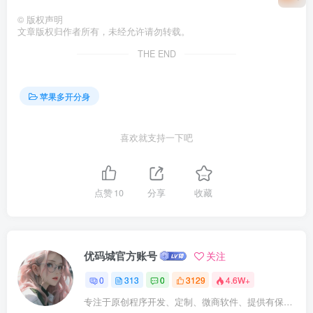
©
版权声明
文章版权归作者所有，未经允许请勿转载。
THE END
苹果多开分身
喜欢就支持一下吧
点赞
10
分享
收藏
优码城官方账号
关注
0
313
0
3129
4.6W+
专注于原创程序开发、定制、微商软件、提供有保障的维护及售后，做高品质程序网站认准万码库。