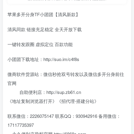
苹果多开分身TF小团团【清风新款】
清风同款 链接充足稳定 全天开放下载
一键转发跟圈 虚拟定位 百款功能
小团团下载地址：http://suo.im/c4f8s
微商软件货源站：微信秒抢双号转发以及微信多开分身前往
官网
自助便利店：http://sup.zb61.cn
《地址复制浏览器打开》《招代理-搭建分站》
联系微信：2226075147 联系QQ：930942916 备用微信：
17117735397
永久便利店导航官网 http://6868s.com