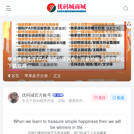
0
71
10
苹果微信多开TF小团团（清风包）百款功能 小团团授权
下载官网
首页
苹果多开分身
正文
优码城官方账号
关注
私信
专注于原创程序开发、定制、微商软件、提供有保障的维护及售后，做高品质程序网站认准万码库。
When we learn to treasure simple happiness then we will
be winners in life.
当我们懂得珍惜平凡的幸福时，就已经成了人生的赢家