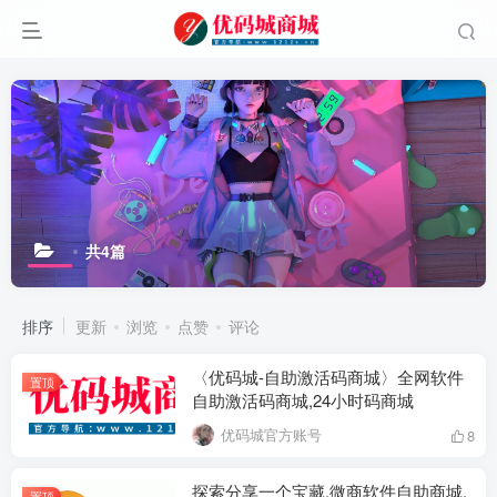
共4篇
排序
更新
浏览
点赞
评论
〈优码城-自助激活码商城〉全网软件
置顶
自助激活码商城,24小时码商城
优码城官方账号
8
探索分享一个宝藏,微商软件自助商城,
置顶