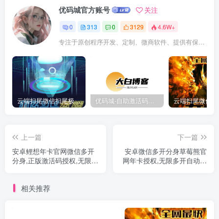
优码城官方账号
关注
0
313
0
3129
4.6W+
专注于原创程序开发、定制、微商软件、提供有保障的维护及售后，做高品质程序网站认准万码库。
云端扫尾微信扫尾极光,天使,格力,新百伦双号正版点数点卡授权充值
优码城-自助激活码商城-自助购卡点击-激活码24小时自助发卡地址
上一篇
下一篇
安卓鲤想年卡官网微信多开
安卓微信多开分身草莓熊官
分身,正版激活码授权,无限多
网年卡授权,无限多开自动转
开
发跟圈
相关推荐