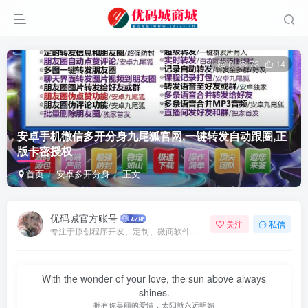
0
73
14
安卓手机微信多开分身九尾狐官网,一键转发自动跟圈,正
版卡密授权
首页
安卓多开分身
正文
优码城官方账号
关注
私信
专注于原创程序开发、定制、微商软件、提供有保障的维护及售后，做高品质程序网站认准万码库。
With the wonder of your love, the sun above always
shines.
拥有你美丽的爱情，太阳就永远明媚