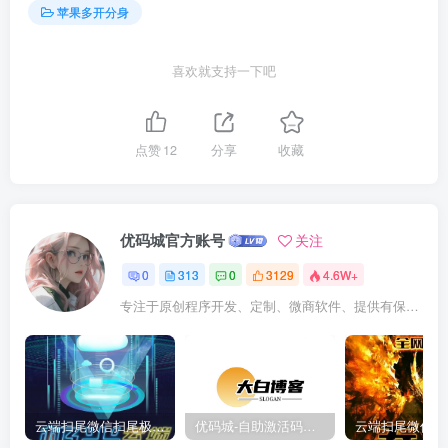
苹果多开分身
喜欢就支持一下吧
点赞
12
分享
收藏
优码城官方账号
关注
0
313
0
3129
4.6W+
专注于原创程序开发、定制、微商软件、提供有保障的维护及售后，做高品质程序网站认准万码库。
云端扫尾微信扫尾极光,天使,格力,新百伦双号正版点数点卡授权充值
优码城-自助激活码商城-自助购卡点击-激活码24小时自助发卡地址