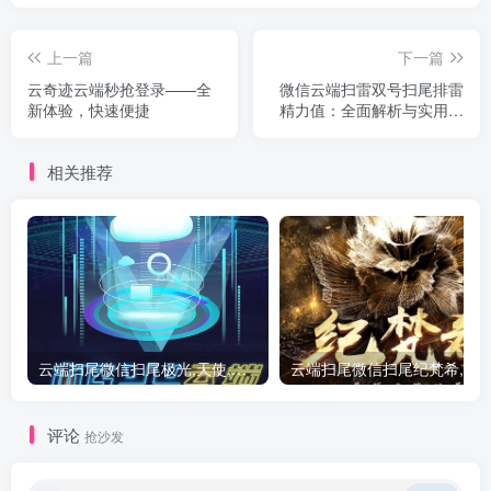
上一篇
下一篇
云奇迹云端秒抢登录——全
微信云端扫雷双号扫尾排雷
新体验，快速便捷
精力值：全面解析与实用技
巧
相关推荐
云端扫尾微信扫尾极光,天使,格力,新百伦双号正版点数点卡授权充值
评论
抢沙发