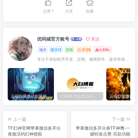
点赞
7
分享
收藏
优码城官方账号
关注
0
313
0
3129
4.6W+
专注于原创程序开发、定制、微商软件、提供有保障的维护及售后，做高品质程序网站认准万码库。
云端扫尾微信扫尾极光,天使,格力,新百伦双号正版点数点卡授权充值
优码城-自助激活码商城-自助购卡点击-激活码24小时自助发卡地址
上一篇
下一篇
TF幻神官网苹果微信多开分
苹果微信多开分身TF神鹰-一
身激活码幻神授权
键转发点赞-百款功能