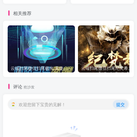
相关推荐
云端扫尾微信扫尾极光,天使,格力,新百伦双号正版点数点卡授权充值
评论
抢沙发
欢迎您留下宝贵的见解！
提交