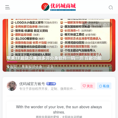
0
61
7
苹果TF超级火微信多开分身软件一码一开 百款功能
首页
苹果多开分身
正文
优码城官方账号
关注
私信
专注于原创程序开发、定制、微商软件、提供有保障的维护及售后，做高品质程序网站认准万码库。
With the wonder of your love, the sun above always
shines.
拥有你美丽的爱情，太阳就永远明媚